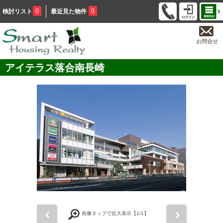
0
0
検討リスト
最近見た物件
お問合せ
アイテラス落合南長崎
前
次
画像タップで拡大表示【
1
/1】