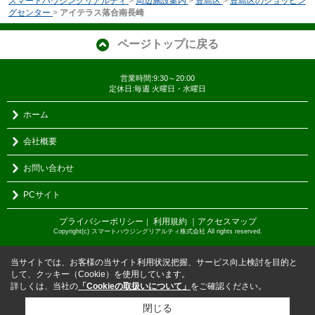
スマートハウジングリアルティ
>
周辺施設案内
>
豊島区
>
豊島区のショッピン
グセンター
>
アイテラス落合南長崎
ページトップに戻る
営業時間:9:30～20:00
定休日:毎週 火曜日・水曜日
ホーム
会社概要
お問い合わせ
PCサイト
プライバシーポリシー
利用規約
｜アクセスマップ
｜
Copyright(c) スマートハウジングリアルティ株式会社 All rights reserved.
当サイトでは、お客様の当サイト利用状況把握、サービス向上検討を目的と
して、クッキー（Cookie）を使用しています。
詳しくは、当社の
「Cookieの取扱いについて」
をご確認ください。
閉じる