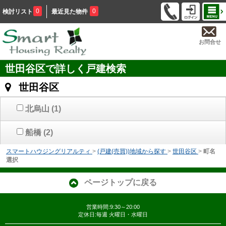
0
0
検討リスト
最近見た物件
お問合せ
世田谷区で詳しく戸建検索
世田谷区
北烏山
(1)
船橋
(2)
スマートハウジングリアルティ
>
(戸建(売買))地域から探す
>
世田谷区
>
町名
選択
ページトップに戻る
営業時間:9:30～20:00
定休日:毎週 火曜日・水曜日