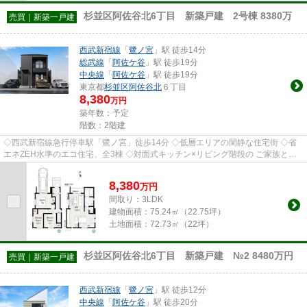
杉並区阿佐谷北6丁目 新築戸建 2号棟 8380万
売買｜新築一戸建
西武新宿線
「
鷺ノ宮
」駅 徒歩14分
総武線
「
阿佐ケ谷
」駅 徒歩19分
中央線
「
阿佐ケ谷
」駅 徒歩19分
東京都
杉並区
阿佐谷北
６丁目
8,380
万円
築年数：予定
階数：2階建
◇西武新宿線急行停車駅「鷺ノ宮」徒歩14分 ◇低層エリアの閑静な住宅街 ◇省
エネZEH水準のエコ住宅、全3棟 ◇対面式キッチン×リビング階段の ご家族との
コミュニケーションの取りやすい3L...
8,380
万
円
間取り：3LDK
建物面積：
75.24㎡（22.75坪）
土地面積：
72.73㎡（22坪）
杉並区阿佐谷北6丁目 新築戸建 №2 8480万円
売買｜新築一戸建
西武新宿線
「
鷺ノ宮
」駅 徒歩12分
中央線
「
阿佐ケ谷
」駅 徒歩20分