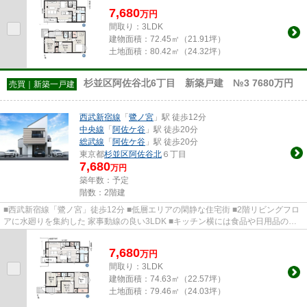
7,680
万
円
間取り：3LDK
建物面積：
72.45㎡（21.91坪）
土地面積：
80.42㎡（24.32坪）
杉並区阿佐谷北6丁目 新築戸建 №3 7680万円
売買｜新築一戸建
西武新宿線
「
鷺ノ宮
」駅 徒歩12分
中央線
「
阿佐ケ谷
」駅 徒歩20分
総武線
「
阿佐ケ谷
」駅 徒歩20分
東京都
杉並区
阿佐谷北
６丁目
7,680
万円
築年数：予定
階数：2階建
■西武新宿線「鷺ノ宮」徒歩12分 ■低層エリアの閑静な住宅街 ■2階リビングフロ
アに水廻りを集約した 家事動線の良い3LDK ■キッチン横には食品や日用品のス
トックに便利なパントリーを設...
7,680
万
円
間取り：3LDK
建物面積：
74.63㎡（22.57坪）
土地面積：
79.46㎡（24.03坪）