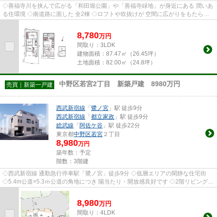
◇善福寺川を挟んで広がる「和田堀公園」や「善福寺緑地」が身近にある 潤いあ
る住環境 ◇南道路に面した 全2棟 ◇ロフトや吹抜けが 空間に広がりをもたらす
開放感あるリビングダイニング...
8,780
万
円
間取り：3LDK
建物面積：
87.47㎡（26.45坪）
土地面積：
82.00㎡（24.8坪）
中野区若宮2丁目 新築戸建 8980万円
売買｜新築一戸建
西武新宿線
「
鷺ノ宮
」駅 徒歩9分
西武新宿線
「
都立家政
」駅 徒歩9分
総武線
「
阿佐ケ谷
」駅 徒歩22分
東京都
中野区
若宮
２丁目
8,980
万円
築年数：予定
階数：3階建
◇西武新宿線 通勤急行停車駅「鷺ノ宮」徒歩9分 ◇低層エリアの閑静な住宅街
◇5.4m公道×5.3ｍ公道の角地につき 陽当たり・開放感良好です ◇2階リビングフ
ロアに水廻りを集約した、家事動...
8,980
万
円
間取り：4LDK