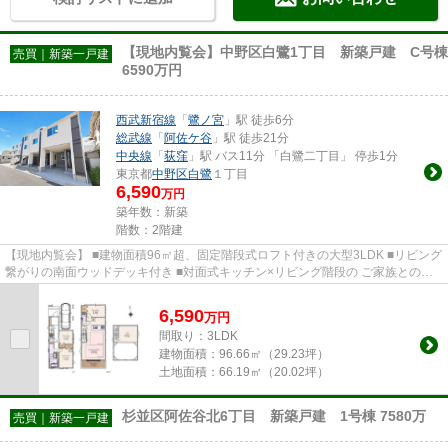
【現地内覧会】中野区白鷺1丁目 新築戸建 C号棟
売買｜新築一戸建
6590万円
西武新宿線
「
鷺ノ宮
」駅 徒歩6分
総武線
「
阿佐ケ谷
」駅 徒歩21分
中央線
「
荻窪
」駅 バス11分 「白鷺二丁目」 停歩1分
東京都
中野区
白鷺
１丁目
6,590
万円
築年数：新築
階数：2階建
【現地内覧会】 ■建物面積96㎡超、固定階段式ロフト付きの大型3LDK ■リビング
繋がりの南面ウッドデッキ付き ■対面式キッチン×リビング階段の ご家族とのコ
ミュニケーションの取りやす...
6,590
万
円
間取り：3LDK
建物面積：
96.66㎡（29.23坪）
土地面積：
66.19㎡（20.02坪）
杉並区阿佐谷北6丁目 新築戸建 1号棟 7580万
売買｜新築一戸建