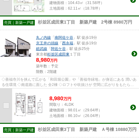
建物面積：
104.43㎡（31.58坪）
土地面積：
62.11㎡（18.78坪）
杉並区成田東1丁目 新築戸建 2号棟 8980万円
売買｜新築一戸建
丸ノ内線
「
南阿佐ケ谷
」駅 徒歩19分
京王井の頭線
「
西永福
」駅 徒歩19分
総武線
「
阿佐ケ谷
」駅 徒歩25分
東京都
杉並区
成田東
１丁目
8,980
万円
築年数：予定
階数：2階建
◇善福寺川を挟んで広がる「和田堀公園」や「善福寺緑地」が身近にある 潤いあ
る住環境 ◇南道路に面した 全2棟 ◇ロフトや吹抜けが 空間に広がりをもたらす
開放感あるリビングダイニング...
8,980
万
円
間取り：4LDK
建物面積：
98.01㎡（29.64坪）
土地面積：
86.10㎡（26.04坪）
杉並区成田東3丁目 新築戸建 Ａ号棟 10880万円
売買｜新築一戸建