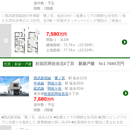
築年数：予定
階数：2階建
◇西武新宿線急行停車駅「鷺ノ宮」徒歩14分 ◇低層エリアの閑静な住宅街 ◇省
エネZEH水準のエコ住宅、全3棟 ◇対面式キッチン×リビング階段の ご家族との
コミュニケーションの取りやすい3L...
7,580
万
円
間取り：3LDK
建物面積：
72.76㎡（22.00坪）
土地面積：
77.76㎡（23.52坪）
杉並区阿佐谷北6丁目 新築戸建 №1 7680万円
売買｜新築一戸建
西武新宿線
「
鷺ノ宮
」駅 徒歩12分
中央線
「
阿佐ケ谷
」駅 徒歩20分
総武線
「
阿佐ケ谷
」駅 徒歩20分
東京都
杉並区
阿佐谷北
６丁目
7,680
万円
築年数：予定
階数：2階建
■西武新宿線「鷺ノ宮」徒歩12分 ■低層エリアの閑静な住宅街 ■2階リビングフロ
アに水廻りを集約した 家事動線の良い3LDK ■全室南向きの 陽光に恵まれる住ま
いです