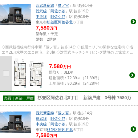
西武新宿線
「
鷺ノ宮
」駅 徒歩14分
総武線
「
阿佐ケ谷
」駅 徒歩19分
中央線
「
阿佐ケ谷
」駅 徒歩19分
東京都
杉並区
阿佐谷北
６丁目
7,580
万円
築年数：予定
階数：2階建
◇西武新宿線急行停車駅「鷺ノ宮」徒歩14分 ◇低層エリアの閑静な住宅街 ◇省
エネZEH水準のエコ住宅、全3棟 ◇対面式キッチン×リビング階段の ご家族との
コミュニケーションの取りやすい3L...
7,580
万
円
間取り：3LDK
建物面積：
72.39㎡（21.89坪）
土地面積：
80.29㎡（24.28坪）
杉並区阿佐谷北6丁目 新築戸建 3号棟 7580万
売買｜新築一戸建
西武新宿線
「
鷺ノ宮
」駅 徒歩14分
総武線
「
阿佐ケ谷
」駅 徒歩19分
中央線
「
阿佐ケ谷
」駅 徒歩19分
東京都
杉並区
阿佐谷北
６丁目
7,580
万円