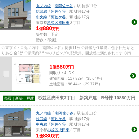
丸ノ内線
「
南阿佐ケ谷
」駅 徒歩11分
総武線
「
阿佐ケ谷
」駅 徒歩17分
中央線
「
阿佐ケ谷
」駅 徒歩17分
東京都
杉並区
成田東
３丁目
1
880
億
万円
築年数：予定
階数：2階建
◇東京メトロ丸ノ内線「南阿佐ヶ谷」徒歩11分 ◇静謐な住環境に包まれた ゆと
りある 全2邸 ◇最高約3.5ｍのリビング勾配天井、開放感に満たされます ◇南西
向きにつき 暖かな陽射しに恵ま...
1
880
億
万
円
間取り：4LDK
建物面積：
117.82㎡（35.64坪）
土地面積：
98.44㎡（29.77坪）
杉並区成田東3丁目 新築戸建 B号棟 10880万円
売買｜新築一戸建
丸ノ内線
「
南阿佐ケ谷
」駅 徒歩11分
総武線
「
阿佐ケ谷
」駅 徒歩17分
中央線
「
阿佐ケ谷
」駅 徒歩17分
東京都
杉並区
成田東
３丁目
1
880
億
万円