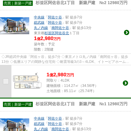
杉並区阿佐谷北1丁目 新築戸建 №2 12980万円
売買｜新築一戸建
中央線
「
阿佐ケ谷
」駅 徒歩7分
総武線
「
阿佐ケ谷
」駅 徒歩7分
丸ノ内線
「
南阿佐ケ谷
」駅 徒歩13分
東京都
杉並区
阿佐谷北
１丁目
1
2,980
億
万円
築年数：予定
階数：2階建
◇JR総武中央線「阿佐ヶ谷」徒歩7分 ◇東京メトロ丸ノ内線「南阿佐ヶ谷」徒歩
13分 ◇低層エリアの閑静な住宅街 ◇耐震等級3の3～4LDK、イトーピアホーム施
工の全4棟 ◇街並みに調和するデザ...
1
2,980
億
万
円
間取り：4LDK
建物面積：
114.27㎡（34.56坪）
土地面積：
85.11㎡（25.74坪）
杉並区阿佐谷北1丁目 新築戸建 №1 12980万円
売買｜新築一戸建
中央線
「
阿佐ケ谷
」駅 徒歩7分
総武線
「
阿佐ケ谷
」駅 徒歩7分
丸ノ内線
「
南阿佐ケ谷
」駅 徒歩13分