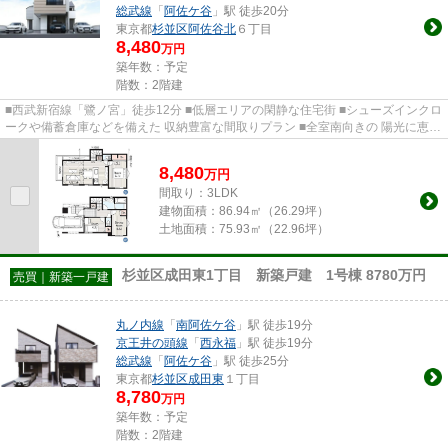
総武線
「
阿佐ケ谷
」駅 徒歩20分
東京都
杉並区
阿佐谷北
６丁目
8,480
万円
築年数：予定
階数：2階建
■西武新宿線「鷺ノ宮」徒歩12分 ■低層エリアの閑静な住宅街 ■シューズインクロ
ークや備蓄倉庫などを備えた 収納豊富な間取りプラン ■全室南向きの 陽光に恵ま
れる住まいです
8,480
万
円
間取り：3LDK
建物面積：
86.94㎡（26.29坪）
土地面積：
75.93㎡（22.96坪）
杉並区成田東1丁目 新築戸建 1号棟 8780万円
売買｜新築一戸建
丸ノ内線
「
南阿佐ケ谷
」駅 徒歩19分
京王井の頭線
「
西永福
」駅 徒歩19分
総武線
「
阿佐ケ谷
」駅 徒歩25分
東京都
杉並区
成田東
１丁目
8,780
万円
築年数：予定
階数：2階建