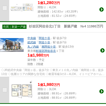
1
1,280
億
万
円
間取り：4LDK
建物面積：
142.83㎡（43.20坪）
土地面積：
81.52㎡（24.65坪）
杉並区阿佐谷北1丁目 新築戸建 №4 11980万円
売買｜新築一戸建
中央線
「
阿佐ケ谷
」駅 徒歩7分
総武線
「
阿佐ケ谷
」駅 徒歩7分
丸ノ内線
「
南阿佐ケ谷
」駅 徒歩13分
東京都
杉並区
阿佐谷北
１丁目
1
1,980
億
万円
築年数：予定
階数：2階建
◇JR総武中央線「阿佐ヶ谷」徒歩7分 ◇東京メトロ丸ノ内線「南阿佐ヶ谷」徒歩
13分 ◇低層エリアの閑静な住宅街 ◇耐震等級3の3～4LDK、イトーピアホーム施
工の全4棟 ◇街並みに調和するデザ...
1
1,980
億
万
円
間取り：3LDK
建物面積：
88.91㎡（26.89坪）
土地面積：
88.91㎡（26.89坪）