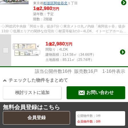
東京都
杉並区
阿佐谷北
１丁目
1
2,980
億
万円
築年数：予定
階数：2階建
◇JR総武中央線「阿佐ヶ谷」徒歩7分 ◇東京メトロ丸ノ内線「南阿佐ヶ谷」徒歩
13分 ◇低層エリアの閑静な住宅街 ◇耐震等級3の3～4LDK、イトーピアホーム施
工の全4棟 ◇街並みに調和するデザ...
1
2,980
億
万
円
間取り：4LDK
建物面積：
114.58㎡（34.66坪）
土地面積：
85.11㎡（25.74坪）
該当公開件数
16
件 販売数
16
戸
1-16
件表示
チェックした物件をまとめて
検討リストに追加
お問い合わせ
無料会員登録はこちら
公開物件数：
0
件
会員登録
会員物件数：
0
件