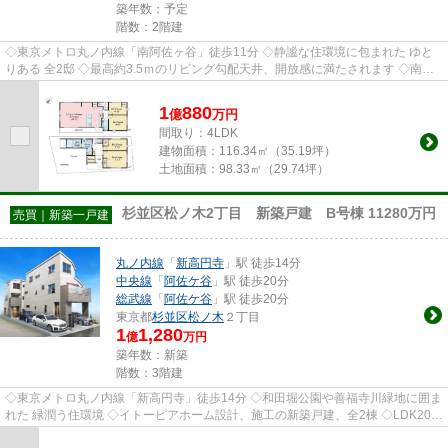
築年数：予定
階数：2階建
◇東京メトロ丸ノ内線「南阿佐ヶ谷」徒歩11分 ◇静謐な住環境に包まれた ゆと
りある 全2邸 ◇最高約3.5ｍのリビング勾配天井、開放感に満たされます ◇南西
向きにつき 暖かな陽射しに恵ま...
1
880
億
万
円
間取り：4LDK
建物面積：
116.34㎡（35.19坪）
土地面積：
98.33㎡（29.74坪）
杉並区松ノ木2丁目 新築戸建 B号棟 11280万円
売買｜新築一戸建
丸ノ内線
「
新高円寺
」駅 徒歩14分
中央線
「
阿佐ケ谷
」駅 徒歩20分
総武線
「
阿佐ケ谷
」駅 徒歩20分
東京都
杉並区
松ノ木
２丁目
1
1,280
億
万円
築年数：新築
階数：3階建
◇東京メトロ丸ノ内線「新高円寺」徒歩14分 ◇和田堀公園や善福寺川緑地に囲ま
れた 緑潤う住環境 ◇イトーピアホーム設計、施工の新築戸建、全2棟 ◇LDK20帖
超・全居室6帖以上・WIC2ヶ所付...