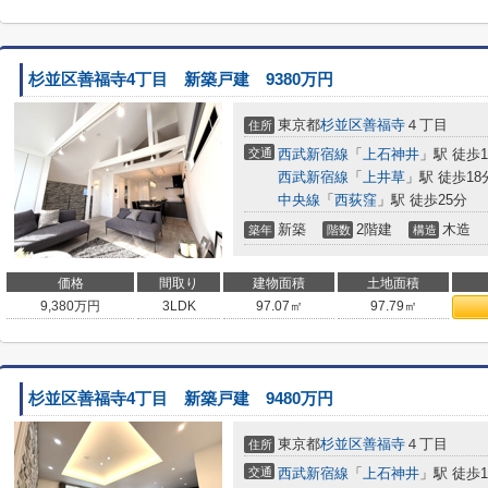
杉並区善福寺4丁目 新築戸建 9380万円
東京都
杉並区
善福寺
４丁目
住所
交通
西武新宿線
「
上石神井
」駅 徒歩1
西武新宿線
「
上井草
」駅 徒歩18
中央線
「
西荻窪
」駅 徒歩25分
新築
2階建
木造
築年
階数
構造
価格
間取り
建物面積
土地面積
9,380
万円
3LDK
97.07㎡
97.79㎡
杉並区善福寺4丁目 新築戸建 9480万円
東京都
杉並区
善福寺
４丁目
住所
交通
西武新宿線
「
上石神井
」駅 徒歩1