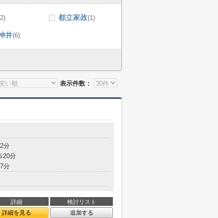
都立家政
(2)
(1)
神井
(6)
表示件数：
2分
歩20分
7分
詳細
検討リスト
詳細を見る
追加する