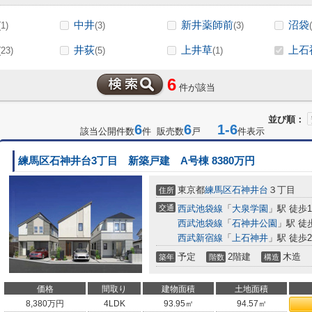
中井
新井薬師前
沼袋
(1)
(3)
(3)
井荻
上井草
上石
(23)
(5)
(1)
6
件が該当
並び順：
6
6
1-6
該当公開件数
件 販売数
戸
件表示
練馬区石神井台3丁目 新築戸建 A号棟 8380万円
東京都
練馬区
石神井台
３丁目
住所
交通
西武池袋線
「
大泉学園
」駅 徒歩1
西武池袋線
「
石神井公園
」駅 徒
西武新宿線
「
上石神井
」駅 徒歩2
予定
2階建
木造
築年
階数
構造
価格
間取り
建物面積
土地面積
8,380
万円
4LDK
93.95㎡
94.57㎡