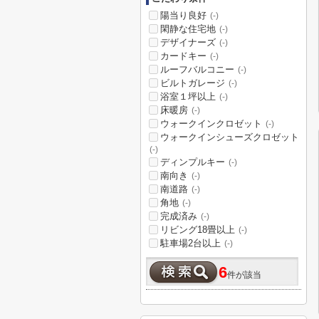
陽当り良好
(-)
閑静な住宅地
(-)
デザイナーズ
(-)
カードキー
(-)
ルーフバルコニー
(-)
ビルトガレージ
(-)
浴室１坪以上
(-)
床暖房
(-)
ウォークインクロゼット
(-)
ウォークインシューズクロゼット
(-)
ディンプルキー
(-)
南向き
(-)
南道路
(-)
角地
(-)
完成済み
(-)
リビング18畳以上
(-)
駐車場2台以上
(-)
6
件が該当