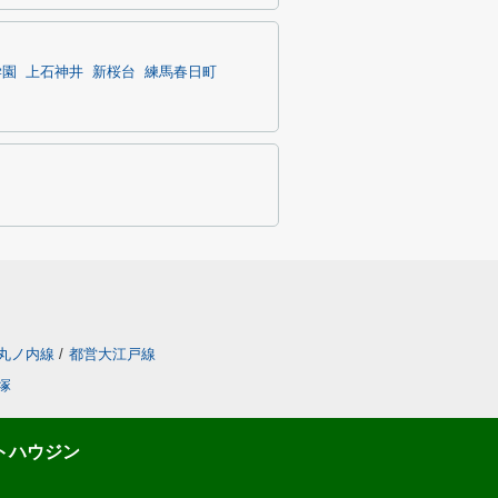
学園
上石神井
新桜台
練馬春日町
丸ノ内線
/
都営大江戸線
塚
トハウジン