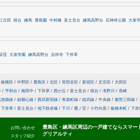
江古田
桜台
練馬
豊島園
中村橋
富士見台
練馬高野台
石神井公園
大泉
荻窪
大泉学園
練馬高野台
吉祥寺
下井草
板橋区
/
中野区
/
豊島区
/
北区
/
世田谷区
/
新宿区
/
文京区
/
大田区
寺
/
平和台
/
南田中
/
下井草
/
西が丘
/
富士見台
/
桜台
/
滝野川
/
長崎
武池袋線
/
副都心線
/
西武新宿線
/
有楽町線
/
総武線
/
中央線
/
都営三田線
/
下井草
/
富士見台
/
地下鉄赤塚
/
千川
/
鷺ノ宮
/
小竹向原
/
板橋本町
/
下赤
豊島区・練馬区周辺の一戸建てならスマー
お問い合わせ
グリアルティ
スタッフ紹介