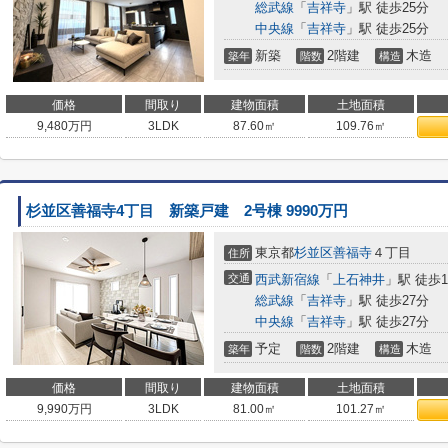
総武線
「
吉祥寺
」駅 徒歩25分
中央線
「
吉祥寺
」駅 徒歩25分
新築
2階建
木造
築年
階数
構造
価格
間取り
建物面積
土地面積
9,480
万円
3LDK
87.60㎡
109.76㎡
杉並区善福寺4丁目 新築戸建 2号棟 9990万円
東京都
杉並区
善福寺
４丁目
住所
交通
西武新宿線
「
上石神井
」駅 徒歩1
総武線
「
吉祥寺
」駅 徒歩27分
中央線
「
吉祥寺
」駅 徒歩27分
予定
2階建
木造
築年
階数
構造
価格
間取り
建物面積
土地面積
9,990
万円
3LDK
81.00㎡
101.27㎡