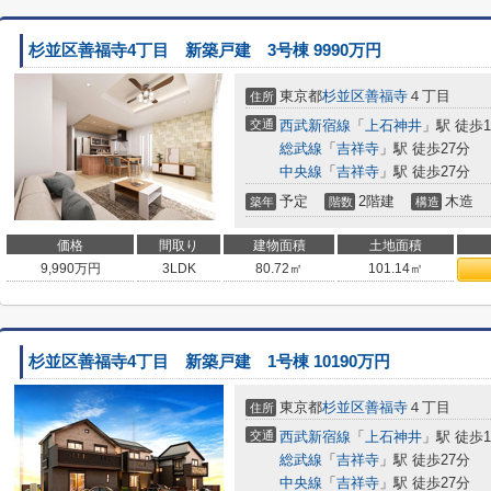
杉並区善福寺4丁目 新築戸建 3号棟 9990万円
東京都
杉並区
善福寺
４丁目
住所
交通
西武新宿線
「
上石神井
」駅 徒歩1
総武線
「
吉祥寺
」駅 徒歩27分
中央線
「
吉祥寺
」駅 徒歩27分
予定
2階建
木造
築年
階数
構造
価格
間取り
建物面積
土地面積
9,990
万円
3LDK
80.72㎡
101.14㎡
杉並区善福寺4丁目 新築戸建 1号棟 10190万円
東京都
杉並区
善福寺
４丁目
住所
交通
西武新宿線
「
上石神井
」駅 徒歩1
総武線
「
吉祥寺
」駅 徒歩27分
中央線
「
吉祥寺
」駅 徒歩27分