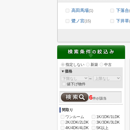
高田馬場
下落合
(1)
鷺ノ宮
下井草
(15)
指定しない
新築
中古
▼価格
～
値下げ物件
6
件が該当
間取り
ワンルーム
1K/1DK/1LDK
2K/2DK/2LDK
3K/3DK/3LDK
4K/4DK/4LDK
5K以上