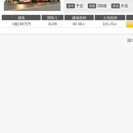
予定
2階建
木造
築年
階数
構造
価格
間取り
建物面積
土地面積
1
億
190
万円
3LDK
80.38㎡
101.23㎡
該