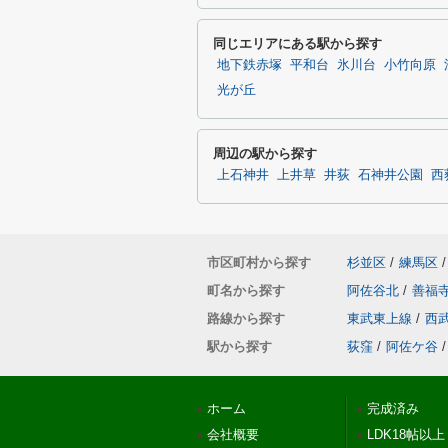
同じエリアにある駅から探す
地下鉄赤塚
平和台
氷川台
小竹向原
光が丘
周辺の駅から探す
上石神井
上井草
井荻
石神井公園
西
市区町村から探す
杉並区
/
練馬区
/
町名から探す
阿佐谷北
/
善福
路線から探す
東武東上線
/
西
駅から探す
荻窪
/
阿佐ケ谷
/
ホーム
完成済み
会社概要
LDK18帖以上