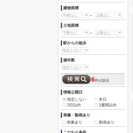
建物面積
～
土地面積
～
駅からの徒歩
築年数
6
件が該当
情報公開日
指定しない
本日
3日以内
1週間以内
画像・動画あり
画像あり
動画あり
こだわり条件