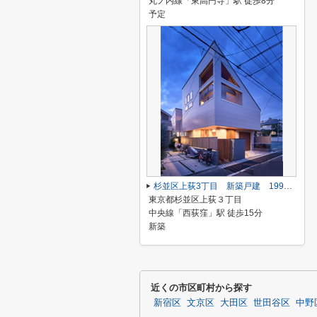
丸ノ内線「東高円寺」駅 徒歩8分
予定
杉並区上荻3丁目 新築戸建 19980万円
東京都杉並区上荻３丁目
中央線「西荻窪」駅 徒歩15分
新築
近くの市区町村から探す
新宿区
文京区
大田区
世田谷区
中野