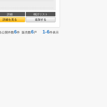
詳細
検討リスト
詳細を見る
追加する
6
6
1-6
当公開件数
件 販売数
戸
件表示