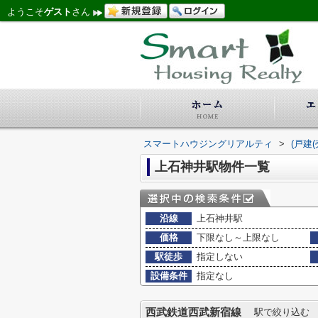
ようこそ
ゲスト
さん
スマートハウジングリアルティ
>
(戸建
上石神井駅物件一覧
沿線
上石神井駅
価格
下限なし～上限なし
駅徒歩
指定しない
設備条件
指定なし
西武鉄道西武新宿線
駅で絞り込む