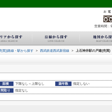
営業時間：9:
(売買))路線・駅から探す
>
西武鉄道西武新宿線
>
上石神井駅の戸建(売買)
面積
下限なし～上限なし
築年数
指定しない
間取り
指定なし