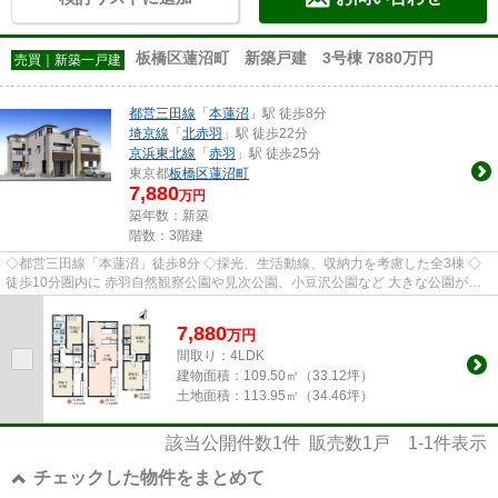
板橋区蓮沼町 新築戸建 3号棟 7880万円
売買｜新築一戸建
都営三田線
「
本蓮沼
」駅 徒歩8分
埼京線
「
北赤羽
」駅 徒歩22分
京浜東北線
「
赤羽
」駅 徒歩25分
東京都
板橋区
蓮沼町
7,880
万円
築年数：新築
階数：3階建
◇都営三田線「本蓮沼」徒歩8分 ◇採光、生活動線、収納力を考慮した全3棟 ◇
徒歩10分圏内に 赤羽自然観察公園や見次公園、小豆沢公園など 大きな公園が複
数ある恵まれたロケーションです
7,880
万
円
間取り：4LDK
建物面積：
109.50㎡（33.12坪）
土地面積：
113.95㎡（34.46坪）
該当公開件数
1
件 販売数
1
戸
1-1
件表示
チェックした物件をまとめて