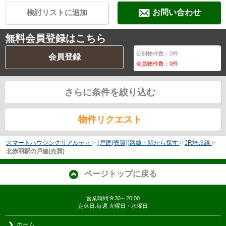
検討リストに追加
お問い合わせ
無料会員登録はこちら
公開物件数：
0
件
会員登録
会員物件数：
0
件
さらに条件を絞り込む
物件リクエスト
スマートハウジングリアルティ
>
(戸建(売買))路線・駅から探す
>
JR埼京線
>
北赤羽駅の戸建(売買)
ページトップに戻る
営業時間:9:30～20:00
定休日:毎週 火曜日・水曜日
ホーム